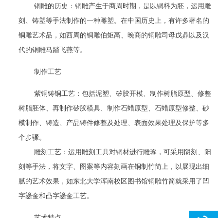
铜雕的历史：铜雕产生于商周时期，是以铜料为胚，运用雕
刻、铸塑等手法制作的一种雕塑。在中国历史上，有许多著名的
铜雕艺术品，如西周的铜雕伯矩鬲、晚商的铜雕司母戊鼎以及汉
代的铜雕马踏飞燕等。
制作工艺
紫铜铸铜工艺：包括泥塑、矽胶开模、制作树脂原型、修整
树脂胚体、再制作矽胶模具、制作石蜡原型、石蜡原型修整、砂
模制作、铸造、产品铸件修整及处理、表面效果处理及保护等多
个步骤。
雕刻工艺：运用雕刻工具对铜材进行雕琢，可采用阴刻、阳
刻等手法，将文字、图案等内容刻画在铜制竹简上，以展现出细
腻的艺术效果，如东北大学浑南校区图书馆铜雕竹简就采用了凹
字鎏金和凸字鎏金工艺。
艺术特点