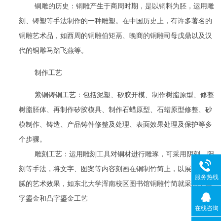
铜雕的历史：铜雕产生于商周时期，是以铜料为胚，运用雕
刻、铸塑等手法制作的一种雕塑。在中国历史上，有许多著名的
铜雕艺术品，如西周的铜雕伯矩鬲、晚商的铜雕司母戊鼎以及汉
代的铜雕马踏飞燕等。
制作工艺
紫铜铸铜工艺：包括泥塑、矽胶开模、制作树脂原型、修整
树脂胚体、再制作矽胶模具、制作石蜡原型、石蜡原型修整、砂
模制作、铸造、产品铸件修整及处理、表面效果处理及保护等多
个步骤。
雕刻工艺：运用雕刻工具对铜材进行雕琢，可采用阴刻、阳
刻等手法，将文字、图案等内容刻画在铜制竹简上，以展现出细
服务热线
腻的艺术效果，如东北大学浑南校区图书馆铜雕竹简就采用了凹
字鎏金和凸字鎏金工艺
在线咨询