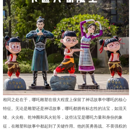
相同之处在于，哪吒雕塑在很大程度上保留了神话故事中哪吒的核心
特征。无论是雕塑还是神话故事，哪吒都拥有标志性的法宝，如混天
绫、火尖枪、乾坤圈和风火轮等，这些法宝是哪吒力量和身份的象
征，在雕塑和故事中都起到了关键作用。他的英勇善战、不畏强权的