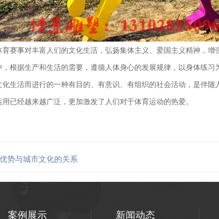
赛事对丰富人们的文化生活，弘扬集体主义、爱国主义精神，增强
中，根据生产和生活的需要，遵循人体身心的发展规律，以身体练习
文化生活而进行的一种有目的、有意识、有组织的社会活动，是伴随
运用已经越来越广泛，更加激发了人们对于体育运动的热爱。
优势与城市文化的关系
案例展示
新闻动态