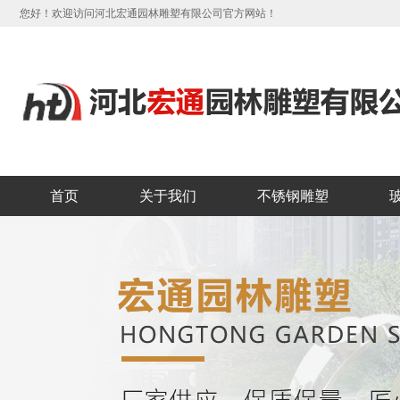
您好！欢迎访问河北宏通园林雕塑有限公司官方网站！
首页
关于我们
不锈钢雕塑