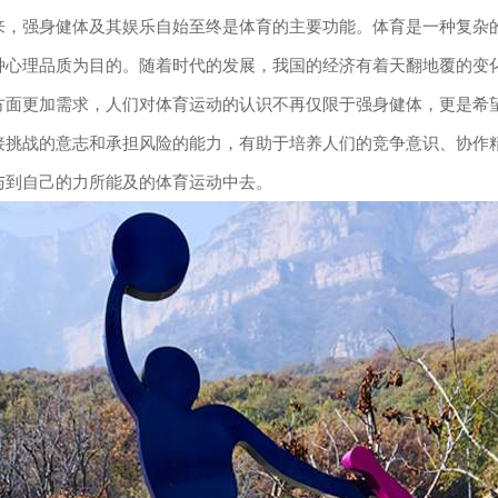
来，强身健体及其娱乐自始至终是体育的主要功能。体育是一种复杂
种心理品质为目的。随着时代的发展，我国的经济有着天翻地覆的变
方面更加需求，人们对体育运动的认识不再仅限于强身健体，更是希
接挑战的意志和承担风险的能力，有助于培养人们的竞争意识、协作
与到自己的力所能及的体育运动中去。