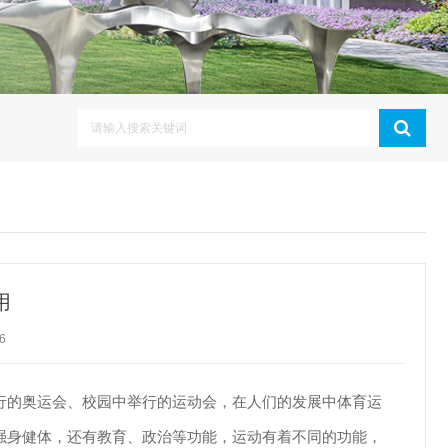
用
6
的奥运会、校园中举行的运动会，在人们的发展中体育运
强身健体，还有教育、政治等功能，运动有着不同的功能，