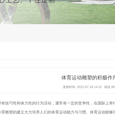
体育运动雕塑的积极作
更新时间 2022-07-18 14:32
阅读
96
技巧性和体力性的行为活动，通常有一定的竞争性，在国际上举行
体育雕塑的建立大力培养人们的体育运动能力与习惯。体育运动能够