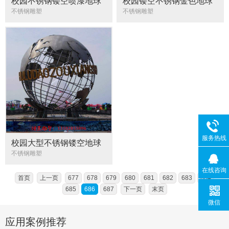
校园不锈钢镂空喷漆地球
校园镂空不锈钢金色地球
仪雕塑
仪雕塑
不锈钢雕塑
不锈钢雕塑
服务热线
校园大型不锈钢镂空地球
仪雕塑
不锈钢雕塑
在线咨询
首页
上一页
677
678
679
680
681
682
683
684
685
686
687
下一页
末页
微信
应用案例推荐